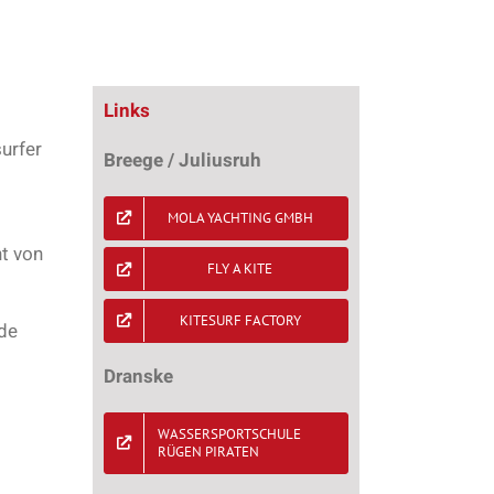
Links
urfer
Breege / Juliusruh
MOLA YACHTING GMBH
ht von
FLY A KITE
KITESURF FACTORY
nde
Dranske
WASSERSPORTSCHULE
RÜGEN PIRATEN