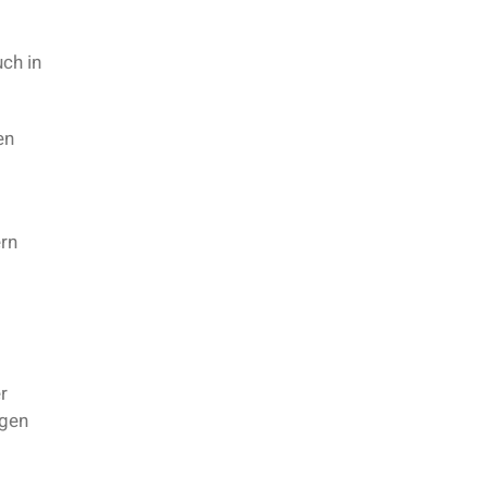
ch in
en
ern
r
ngen