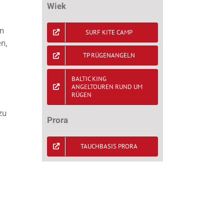
Wiek
en
SURF KITE CAMP
n,
TP RÜGENANGELN
BALTIC KING
ANGELTOUREN RUND UM
RÜGEN
zu
Prora
TAUCHBASIS PRORA