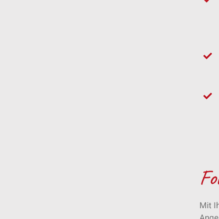
Fo
Mit I
Angeb