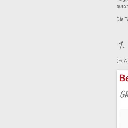
auto
Die T
1.
(FeWo