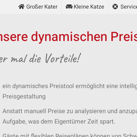
Großer Kater
Kleine Katze
Servic
nsere dynamischen Prei
er mal die Vorteile!
ein dynamisches Preistool ermöglicht eine intelli
Preisgestaltung
Anstatt manuell Preise zu analysieren und anzup
Aufgabe, was dem Eigentümer Zeit spart.
Gäste mit flexiblen Reiseplänen können von Schw