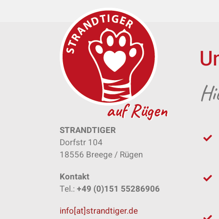
Zum
Inhalt
springen
U
Hi
STRANDTIGER
Dorfstr 104
18556 Breege / Rügen
Kontakt
Tel.:
+49 (0)151 55286906
info[at]strandtiger.de