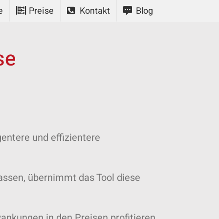
e
Preise
Kontakt
Blog
se
gentere und effizientere
assen, übernimmt das Tool diese
ankungen in den Preisen profitieren.