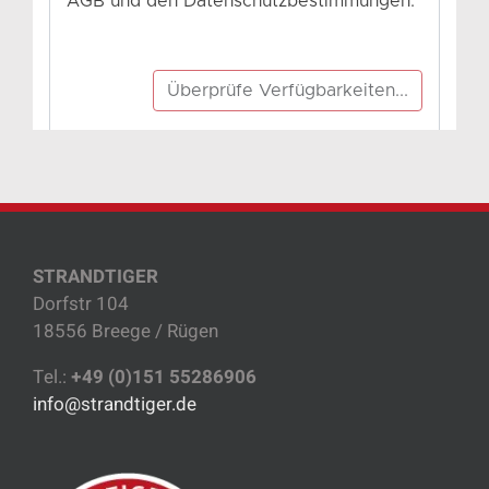
STRANDTIGER
Dorfstr 104
18556 Breege / Rügen
Tel.:
+49 (0)151 55286906
info@strandtiger.de